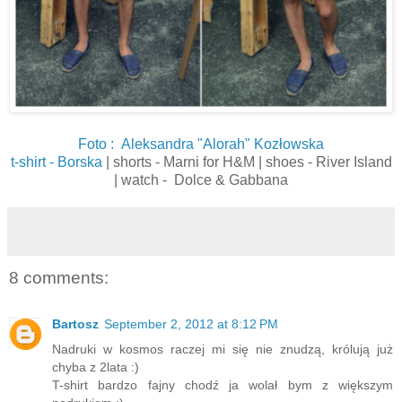
Foto : Aleksandra "Alorah" Kozłowska
t-shirt - Borska
| shorts - Marni for H&M | shoes - River Island
| watch - Dolce & Gabbana
8 comments:
Bartosz
September 2, 2012 at 8:12 PM
Nadruki w kosmos raczej mi się nie znudzą, królują już
chyba z 2lata :)
T-shirt bardzo fajny chodź ja wolał bym z większym