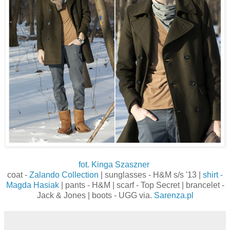
fot. Kinga Szaszner
coat -
Zalando Collection
| sunglasses - H&M s/s '13 |
shirt -
Magda Hasiak
| pants - H&M | scarf - Top Secret | brancelet -
Jack & Jones | boots - UGG via.
Sarenza.pl