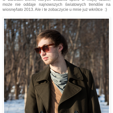
może nie oddaje najnowszych światowych trendów na
wiosnę/lato 2013. Ale i te zobaczycie u mnie już wkrótce :)