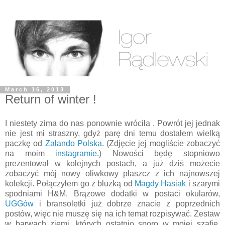
March 16, 2013
Return of winter !
I niestety zima do nas ponownie wróciła . Powrót jej jednak
nie jest mi straszny, gdyż parę dni temu dostałem wielką
paczkę od
Zalando Polska
. (Zdjęcie jej mogliście zobaczyć
na moim
instagramie
.) Nowości będę stopniowo
prezentował w kolejnych postach, a już dziś możecie
zobaczyć mój nowy oliwkowy płaszcz z ich najnowszej
kolekcji. Połączyłem go z bluzką od
Magdy Hasiak
i szarymi
spodniami H&M. Brązowe dodatki w postaci okularów,
UGGów
i bransoletki już dobrze znacie z poprzednich
postów, więc nie muszę się na ich temat rozpisywać. Zestaw
w barwach ziemi, których ostatnio sporo w mojej szafie,