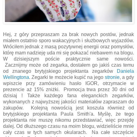
Hej, z góry przepraszam za brak nowych postów, jednak
miałem ostatnio sporo wakacyjnych i służbowych wyjazdów.
Wróciłem jednak z masą pozytywnej energii oraz pomysłów,
którę mam nadzieję uda mi się pokazać niebawem na blogu.
W dzisiejszym poście praktycznie same nowości.
Zacznijmy może od zegarka, dostałem go jakiś czas temu
od znanego brytyjskiego projektanta zegarków
Daniela
Wellingtona
. Zegarki te możecie kupić na jego
stronie
, a gdy
wpiszcie przy zamówieniu hasło IGOR, otrzymacie w
prezencie aż 15% zniżki. Promocja trwa przez 30 dni od
dzisiaj ! Także każdego fana eleganckich zegarków,
wykonanych z najwyższej jakości materiałów zapraszam do
zakupów. Kolejną nowością jest koszula również od
brytyjskiego projektanta Paula Smith'a. Myślę, że tego
projektanta nie muszę nikomu przedstawiać, więc przejdę
dalej. Od dłuższego czasu na moim blogu, widzieliście mnie
cały czas w tych samych okularach. Na całe szczęście