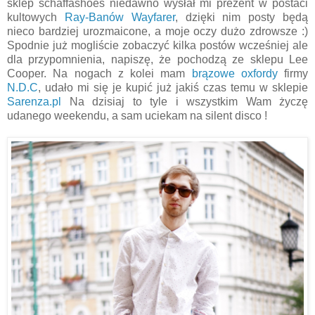
sklep schaffashoes niedawno wysłał mi prezent w postaci
kultowych
Ray-Banów Wayfarer
, dzięki nim posty będą
nieco bardziej urozmaicone, a moje oczy dużo zdrowsze :)
Spodnie już mogliście zobaczyć kilka postów wcześniej ale
dla przypomnienia, napiszę, że pochodzą ze sklepu Lee
Cooper. Na nogach z kolei mam
brązowe oxfordy
firmy
N.D.C
, udało mi się je kupić już jakiś czas temu w sklepie
Sarenza.pl
Na dzisiaj to tyle i wszystkim Wam życzę
udanego weekendu, a sam uciekam na silent disco !