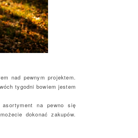
ałem nad pewnym projektem.
dwóch tygodni bowiem jestem
.
z asortyment na pewno się
m możecie dokonać zakupów.