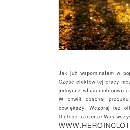
Jak już wspominałem w pop
Część efektów tej pracy mo
jednym z właścicieli nowo p
W chwili obecnej produku
powiększy. Wczoraj też of
Dlatego szczerze Was wszys
WWW.HEROINCLOT