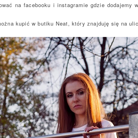
wować na
facebooku
i
instagramie
gdzie dodajemy ws
można kupić w butiku
Neat
, który znajduję się na ul